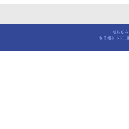
版权所有© 
制作维护:NST