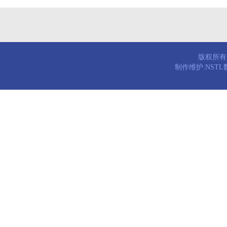
版权所有© 
制作维护:NST