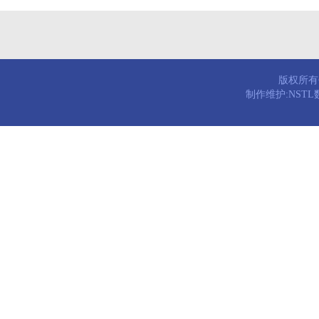
版权所有© 
制作维护:NST