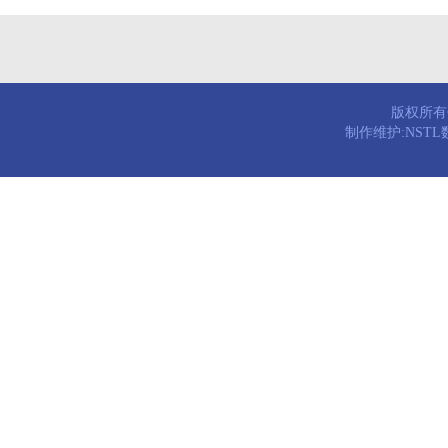
版权所有© 
制作维护:NST