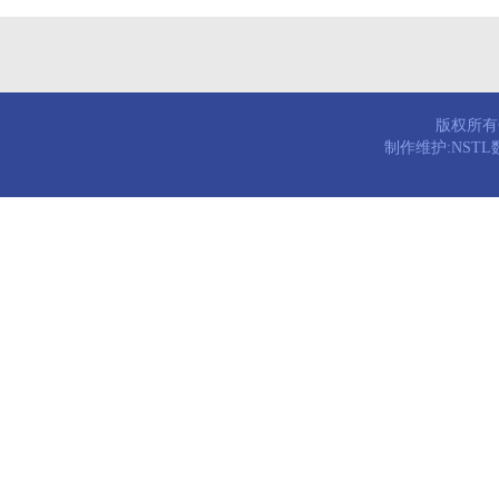
版权所有© 
制作维护:NST