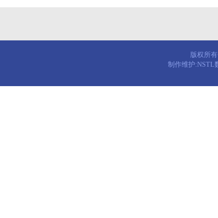
版权所有© 
制作维护:NST