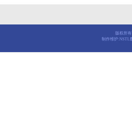
版权所有© 
制作维护:NST