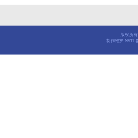
版权所有© 
制作维护:NST