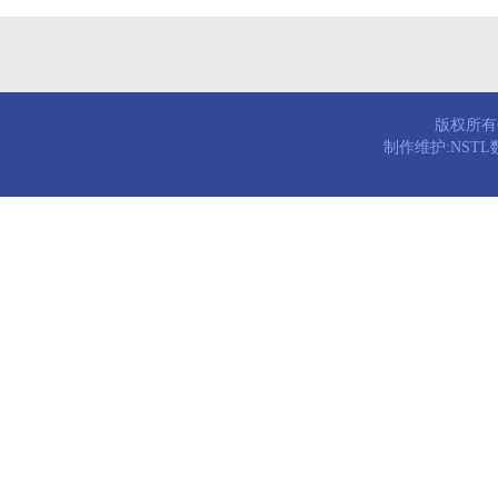
版权所有© 
制作维护:NST