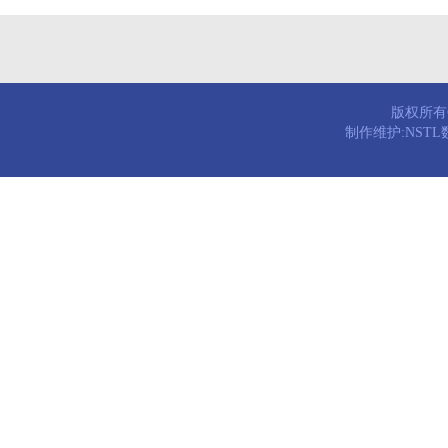
版权所有© 
制作维护:NST