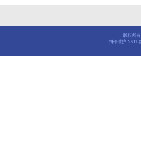
版权所有© 
制作维护:NST