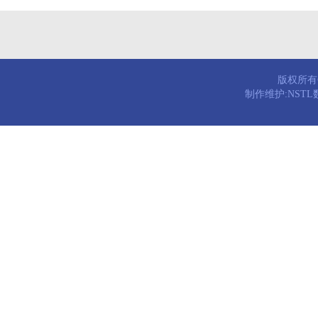
版权所有© 
制作维护:NST