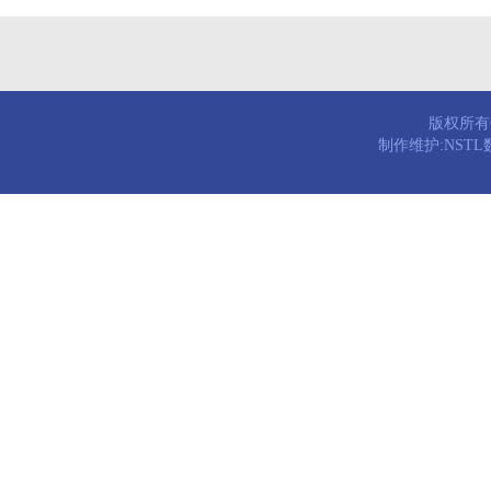
版权所有© 
制作维护:NST