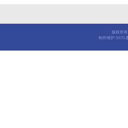
版权所有© 
制作维护:NST