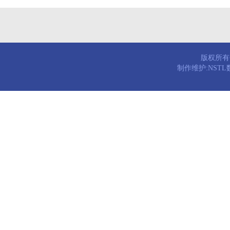
版权所有© 
制作维护:NST