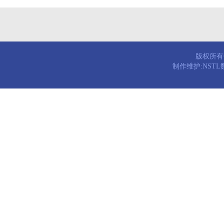
版权所有© 
制作维护:NST