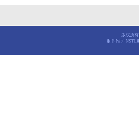
版权所有© 
制作维护:NST