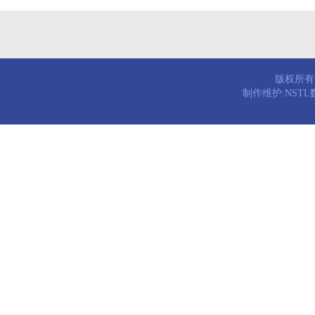
版权所有© 
制作维护:NST