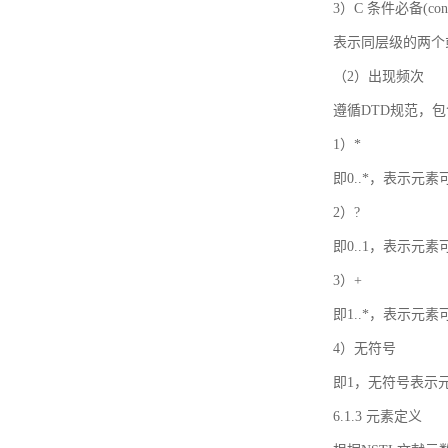
3）C 条件必备(condi
表示同层级的两个
（2）出现频次
遵循DTD规范，
1）*
即0..*，表示元
2）?
即0..1，表示元
3）+
即1..*，表示元
4）无符号
即1，无符号表示
6.1.3 元素定义