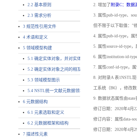
2.2 基本原则
2. 增加了
附录C：数据
3. 属性pub-id-type、so
2.3 需求分析
但不限于以下取值：”
3 规范性引用文件
4. 属性pub-id-type，
4 术语和定义
5. 属性source-id-ty
5 领域模型构建
6. 属性institution
5.1 确定实体对象，并对实体对象命名
7. 属性conf-id-ty
5.2 确定实体对象之间的相互关系，定义实体对象之间的
8. 对附录A 表1N
5.3 领域模型图示
工系统（B6），修改
5.4 NSTL统一文献元数据领域模型的验证
9. 数据状态属性由state
6 元数据结构
修订日期：2020年4月2
6.1 元素选取和定义
修订内容：属性data-
6.2 元数据框架和结构
修订日期：2020年4月2
7 描述性元素