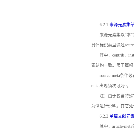
6.2.1
来源元素集
来源元素集以“本”
具体标识类型通过source
其中，contrib、
素结构一致。限于篇幅
source-meta条
meta出现频次可为0。
注：由于包含特殊字符s
为例进行说明。其它处
6.2.2
单篇文献元
其中，article-m