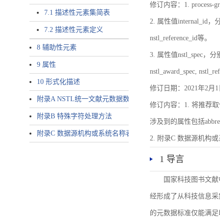
修订内容：1. proces
7.1 描述性元素集简表
2. 属性值internal_id，分别就
7.2 描述性元素定义
nstl_reference_id等。
8 辅助性元素
3. 属性值nstl_spec，分别就不同
9 属性
nstl_award_spec, nstl_
10 形式化描述
修订日期：2021年2月1
附录A NSTL统一文献元数据数据唯一标识符规则
修订内容：1. 将推荐取
附录B 特殊字符处理方法
涉及到的属性包括abbrev-typ
附录C 数据源机构或系统名称表
2. 附录C 数据源机构或系统
1 导言
国家科技图书文献
经形成了从科技信息采
的元数据标准仅能满足