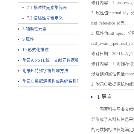
修订内容：1. proces
7.1 描述性元素集简表
2. 属性值internal_id，分别就
7.2 描述性元素定义
nstl_reference_id等。
8 辅助性元素
3. 属性值nstl_spec，分别就不同
9 属性
nstl_award_spec, nstl_
10 形式化描述
修订日期：2021年2月1
附录A NSTL统一文献元数据数据唯一标识符规则
修订内容：1. 将推荐取
附录B 特殊字符处理方法
涉及到的属性包括abbrev-typ
附录C 数据源机构或系统名称表
2. 附录C 数据源机构或系统
1 导言
国家科技图书文献
经形成了从科技信息采
的元数据标准仅能满足