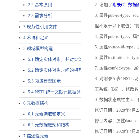
2.2 基本原则
2. 增加了
附录C：数据
3. 属性pub-id-type、so
2.3 需求分析
但不限于以下取值：”
3 规范性引用文件
4. 属性pub-id-type，
4 术语和定义
5. 属性source-id-ty
5 领域模型构建
6. 属性institution
5.1 确定实体对象，并对实体对象命名
7. 属性conf-id-ty
5.2 确定实体对象之间的相互关系，定义实体对象之间的
8. 对附录A 表1N
5.3 领域模型图示
工系统（B6），修改
5.4 NSTL统一文献元数据领域模型的验证
9. 数据状态属性由state
6 元数据结构
修订日期：2020年4月2
6.1 元素选取和定义
修订内容：属性data-
6.2 元数据框架和结构
修订日期：2020年4月2
7 描述性元素