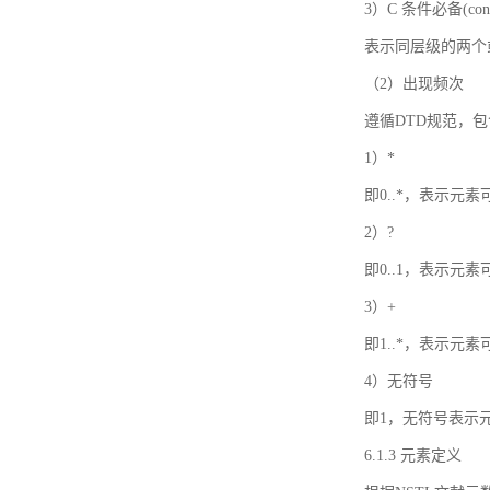
3）C 条件必备(condi
表示同层级的两个
（2）出现频次
遵循DTD规范，
1）*
即0..*，表示元
2）?
即0..1，表示元
3）+
即1..*，表示元
4）无符号
即1，无符号表示
6.1.3 元素定义