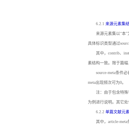
6.2.1
来源元素集
来源元素集以“本”
具体标识类型通过source
其中，contrib、
素结构一致。限于篇幅
source-meta条
meta出现频次可为0。
注：由于包含特殊字符s
为例进行说明。其它处
6.2.2
单篇文献元
其中，article-m