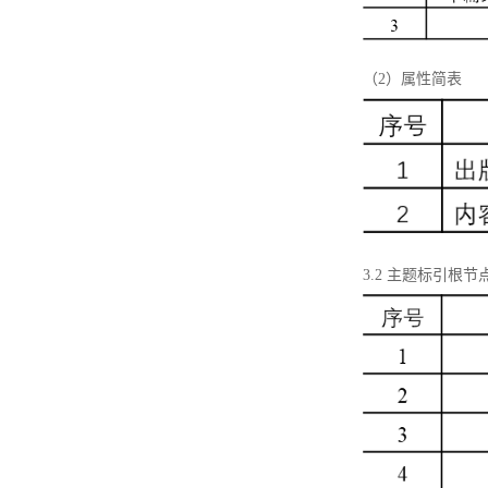
（2）属性简表
3.2 主题标引根节