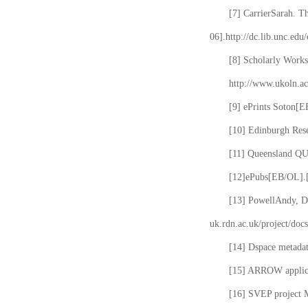
[7] CarrierSarah. T
06].http://dc.lib.unc.edu
[8] Scholarly Works
http://www.ukoln.ac
[9] ePrints Soton[E
[10] Edinburgh Rese
[11] Queensland QUT
[12]ePubs[EB/OL].[2
[13] PowellAndy, Da
uk.rdn.ac.uk/project/docs
[14] Dspace metada
[15] ARROW applicat
[16] SVEP project 