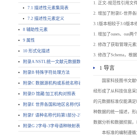
1. 正文-规范性引用文
7.1 描述性元素集简表
2. 增加了附录E-世
7.2 描述性元素定义
3.1版本相较于3.0版
8 辅助性元素
1. 增加了oases、oa
9 属性
2. 修改了获取管理元
10 形式化描述
3. 修改了Schem
附录A NSTL统一文献元数据数据唯一标识符规则
1 导言
附录B 特殊字符处理方法
国家科技图书文献
附录C 数据源机构或系统名称表
经形成了从科技信息采
附录D 馆藏/加工机构对照表
的元数据标准仅能满足
附录E 世界各国和地区名称代码-2字母代码（GB/T 2659-2000等
种数据的统一描述，形
附录F 语种名称代码第1部分-2字母代码（GB/T 4880.1-2005等同
数据分析和数据挖掘，
附录G 2字母-3字母语种映射表
本标准的编制遵循