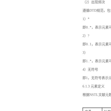
（2）出现频次
遵循DTD规范，
1）*
即0..*，表示元
2）?
即0..1，表示元
3）
即1..*，表示元
4）无符号
即1，无符号表示
6.1.3 元素定义
根据NSTL文献