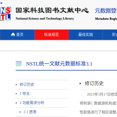
首页
标准规范
最佳实践
形式
NSTL统一文献元数据标准3.1
修订历史
修订历史
1 导言
2023年3月17日
2 功能需求分析
将附录C 数据源机构或系统名称
2.1 愿景
性取值进行了相应调整