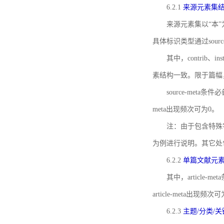
6.2.1
来源元素集
来源元素集以“本”
具体标识类型通过source
其中，contrib、
素结构一致。限于篇幅
source-meta条
meta出现频次可为0。
注：由于包含特殊字符s
为例进行说明。其它处
6.2.2
单篇文献元
其中，article-m
article-meta出现频次
6.2.3
主题/分类/