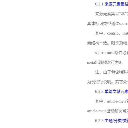
6.2.1
来源元素集
来源元素集以“本”
具体标识类型通过source
其中，contrib、
素结构一致。限于篇幅
source-meta条
meta出现频次可为0。
注：由于包含特殊字符s
为例进行说明。其它处
6.2.2
单篇文献元
其中，article-m
article-meta出现频次
6.2.3
主题/分类/