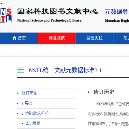
首页
标准规范
最佳实践
形式
NSTL统一文献元数据标准3.1
修订历史
修订历史
1 导言
2023年3月17日
2 功能需求分析
将附录C 数据源机构或系统名称
2.1 愿景
性取值进行了相应调整