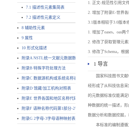
1. 正文-规范性引用文
7.1 描述性元素集简表
2. 增加了附录E-世
7.2 描述性元素定义
3.1版本相较于3.0版
8 辅助性元素
1. 增加了oases、oa
9 属性
2. 修改了获取管理元
10 形式化描述
3. 修改了Schem
附录A NSTL统一文献元数据数据唯一标识符规则
1 导言
附录B 特殊字符处理方法
国家科技图书文献
附录C 数据源机构或系统名称表
经形成了从科技信息采
附录D 馆藏/加工机构对照表
的元数据标准仅能满足
附录E 世界各国和地区名称代码-2字母代码（GB/T 2659-2000等
种数据的统一描述，形
附录F 语种名称代码第1部分-2字母代码（GB/T 4880.1-2005等同
数据分析和数据挖掘，
附录G 2字母-3字母语种映射表
本标准的编制遵循