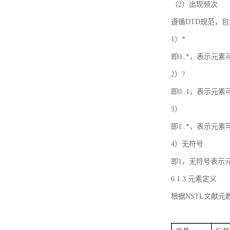
（2）出现频次
遵循DTD规范，
1）*
即0..*，表示元
2）?
即0..1，表示元
3）
即1..*，表示元
4）无符号
即1，无符号表示
6.1.3 元素定义
根据NSTL文献