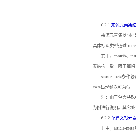
6.2.1
来源元素集
来源元素集以“本”
具体标识类型通过source
其中，contrib、
素结构一致。限于篇幅
source-meta条
meta出现频次可为0。
注：由于包含特殊字符s
为例进行说明。其它处
6.2.2
单篇文献元
其中，article-m