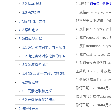
2.2 基本原则
2. 增加了
附录C：数据
3. 属性pub-id-type、so
2.3 需求分析
但不限于以下取值：”
3 规范性引用文件
4. 属性pub-id-type，
4 术语和定义
5. 属性source-id-ty
5 领域模型构建
6. 属性institution
5.1 确定实体对象，并对实体对象命名
7. 属性conf-id-ty
5.2 确定实体对象之间的相互关系，定义实体对象之间的
8. 对附录A 表1N
5.3 领域模型图示
工系统（B6），修改
5.4 NSTL统一文献元数据领域模型的验证
9. 数据状态属性由state
6 元数据结构
修订日期：2020年4月2
6.1 元素选取和定义
修订内容：属性data-
6.2 元数据框架和结构
修订日期：2020年4月2
7 描述性元素