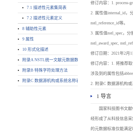
修订内容：1. proces
7.1 描述性元素集简表
2. 属性值internal_id，分别就
7.2 描述性元素定义
nstl_reference_id等。
8 辅助性元素
3. 属性值nstl_spec，分别就不同
9 属性
nstl_award_spec, nstl_
10 形式化描述
修订日期：2021年2月1
附录A NSTL统一文献元数据数据唯一标识符规则
修订内容：1. 将推荐取
附录B 特殊字符处理方法
涉及到的属性包括abbrev-typ
附录C 数据源机构或系统名称表
2. 附录C 数据源机构或系统
1 导言
国家科技图书文献
经形成了从科技信息采
的元数据标准仅能满足