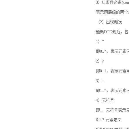
3）C 条件必备(condi
表示同层级的两个
（2）出现频次
遵循DTD规范，
1）*
即0..*，表示元
2）?
即0..1，表示元
3）+
即1..*，表示元
4）无符号
即1，无符号表示
6.1.3 元素定义