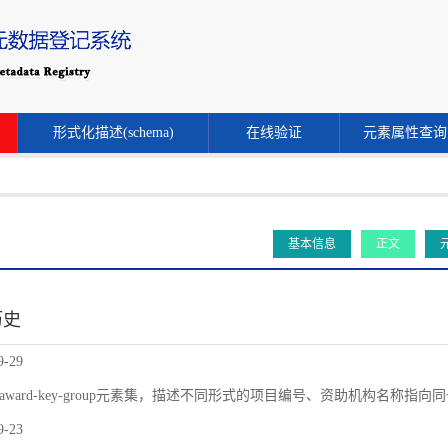
形式化描述(schema)
在线验证
元素属性查询
基本信息
正文
历史
9-29
award-key-group元素集，描述不同形式的项目编号、资助机构名称指
9-23