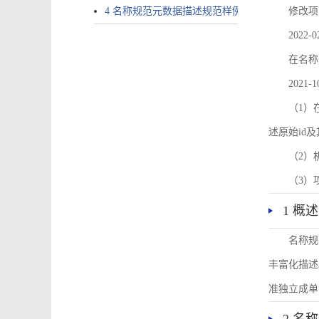
4 名称规范元数据描述规范样例
修改项
2022-0
在名称
2021-1
（1）在
述原始id
（2）
（3）
1 概述
名称规
丰富化描述
准独立成单