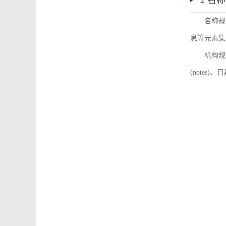
2 名
名称规
息等元素集
机构规
(notes)、