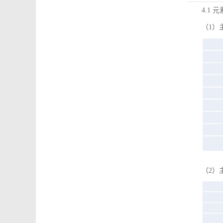
4.1 
（1）
（2）