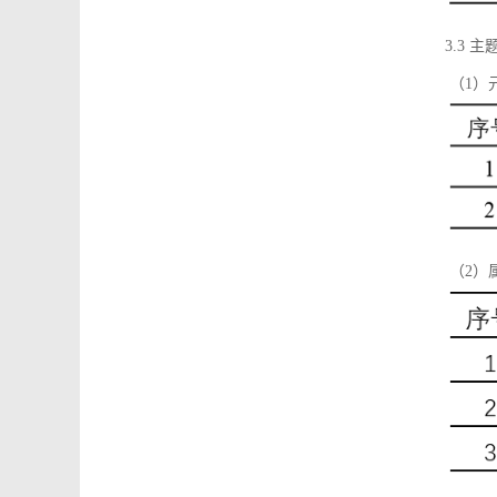
3.3 主
（1）
（2）