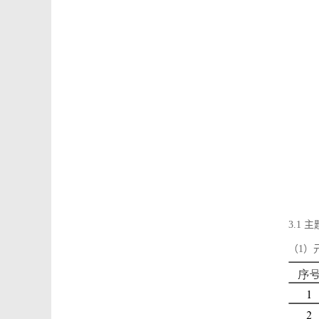
3.1
（1）