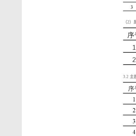
（2）
3.2