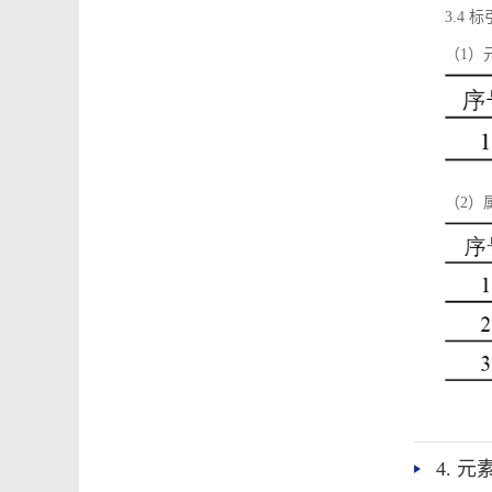
3.4
（1）
（2）
4. 