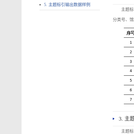
5. 主题标引输出数据样例
主题标
分类号、馆
3. 
主题标