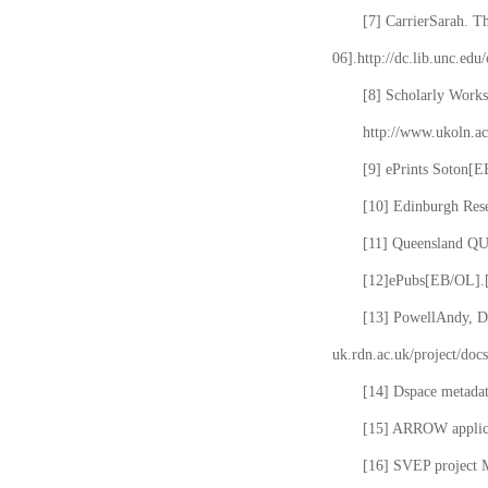
[7] CarrierSarah. T
06].http://dc.lib.unc.edu
[8] Scholarly Works
http://www.ukoln.ac
[9] ePrints Soton[E
[10] Edinburgh Rese
[11] Queensland QUT
[12]ePubs[EB/OL].[2
[13] PowellAndy, Da
uk.rdn.ac.uk/project/docs
[14] Dspace metada
[15] ARROW applicat
[16] SVEP project 