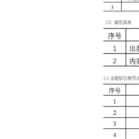
（2）属性简表
3.2 主题标引根节