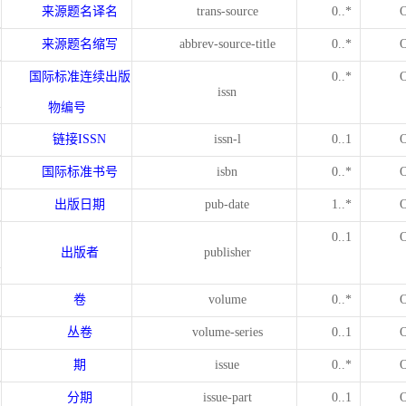
来源题名译名
trans-source
0..*
来源题名缩写
abbrev-source-title
0..*
国际标准连续出版
0..*
issn
物编号
链接
ISSN
issn-l
0..1
国际标准书号
isbn
0..*
出版日期
pub-date
1..*
0..1
出版者
publisher
卷
volume
0..*
丛卷
volume-series
0..1
期
issue
0..*
分期
issue-part
0..1