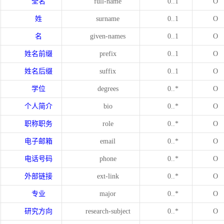
全名
full-name
0..1
O
姓
surname
0..1
O
名
given-names
0..1
O
姓名前缀
prefix
0..1
O
姓名后缀
suffix
0..1
O
学位
degrees
0..*
O
个人简介
bio
0..*
O
职称职务
role
0..*
O
电子邮箱
email
0..*
O
电话号码
phone
0..*
O
外部链接
ext-link
0..*
O
专业
major
0..*
O
研究方向
research-subject
0..*
O