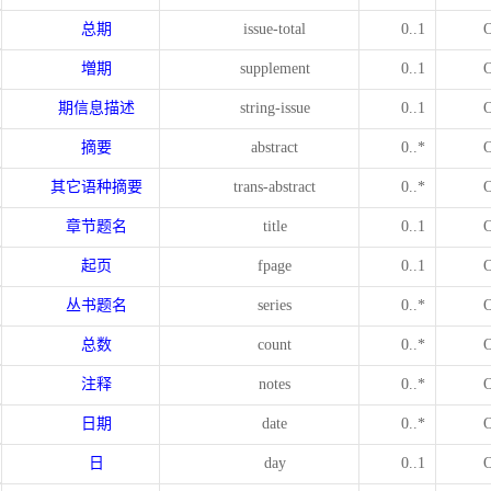
总期
issue-total
0..1
増期
supplement
0..1
期信息描述
string-issue
0..1
摘要
abstract
0..*
其它语种摘要
trans-abstract
0..*
章节题名
title
0..1
起页
fpage
0..1
丛书题名
series
0..*
总数
count
0..*
注释
notes
0..*
日期
date
0..*
日
day
0..1