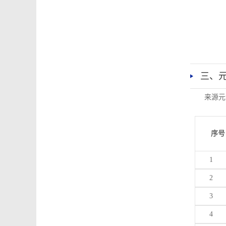
三、
来源元
序号
1
2
3
4