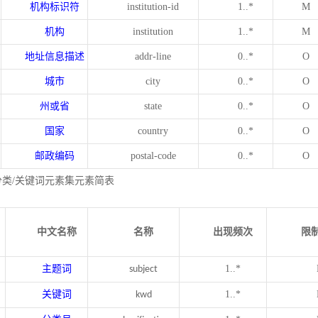
机构标识符
institution-id
1..*
M
机构
institution
1..*
M
地址信息描述
addr-line
0..*
O
城市
city
0..*
O
州或省
state
0..*
O
国家
country
0..*
O
邮政编码
postal-code
0..*
O
分类/关键词元素集元素简表
中文名称
名称
出现频次
限
主题词
1..*
subject
关键词
1..*
kwd