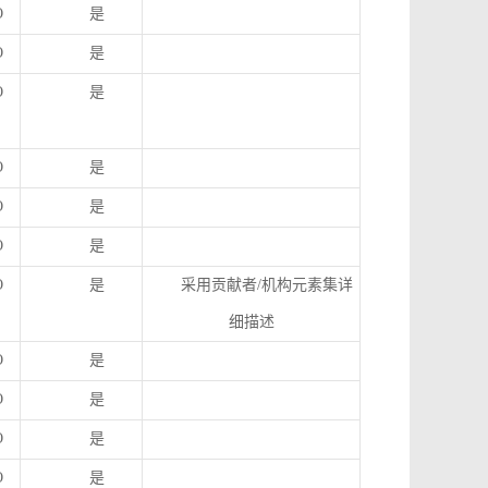
O
是
O
是
O
是
O
是
O
是
O
是
O
是
采用贡献者
/
机构元素集详
细描述
O
是
O
是
O
是
O
是