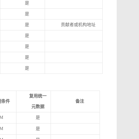
是
是
是
贡献者或机构地址
是
是
是
是
复用统一
制条件
备注
元数据
M
是
M
是