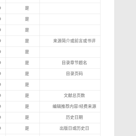
O
是
O
是
O
是
O
是
来源简介或前言或书评
O
是
O
是
目录章节题名
O
是
目录页码
O
是
O
是
文献总页数
O
是
编辑推荐内容
/
经费来源
O
是
历史日期
O
是
出版日或历史日