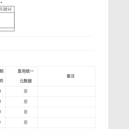
制
复用统一
备注
件
元数据
M
是
M
是
M
是
O
是