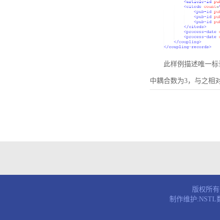
此样例描述唯一标识符为B
中耦合数为3，与之相
版权所有© 
制作维护:NST