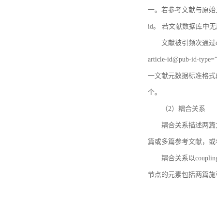
一。若参考文献与原始文献
id。 若文献数据库中
文献被引频次通过c
article-id@pub-id
一文献元数据标准格式
个。
（2）耦合关系
耦合关系描述两篇
篇或多篇参考文献，或
耦合关系以coupl
节点的元素包括两篇施