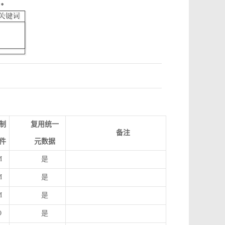
制
复用统一
备注
件
元数据
M
是
M
是
M
是
O
是