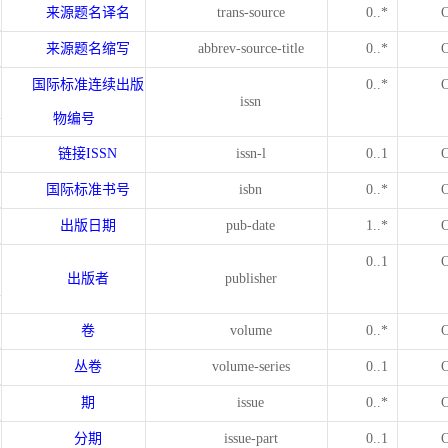
来源题名译名
trans-source
0..*
来源题名缩写
abbrev-source-title
0..*
国际标准连续出版
0..*
issn
物编号
链接
ISSN
issn-l
0..1
国际标准书号
isbn
0..*
出版日期
pub-date
1..*
0..1
出版者
publisher
卷
volume
0..*
丛卷
volume-series
0..1
期
issue
0..*
分期
issue-part
0..1