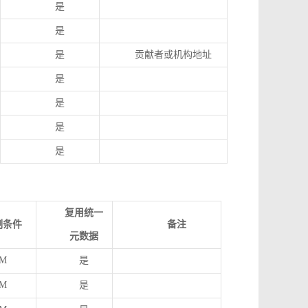
是
是
是
贡献者或机构地址
是
是
是
是
复用统一
制条件
备注
元数据
M
是
M
是