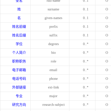
全名
full-name
0..1
O
姓
surname
0..1
O
名
given-names
0..1
O
姓名前缀
prefix
0..1
O
姓名后缀
suffix
0..1
O
学位
degrees
0..*
O
个人简介
bio
0..*
O
职称职务
role
0..*
O
电子邮箱
email
0..*
O
电话号码
phone
0..*
O
外部链接
ext-link
0..*
O
专业
major
0..*
O
研究方向
research-subject
0..*
O