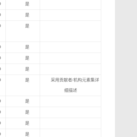
O
是
O
是
O
是
O
是
O
是
O
是
O
是
采用贡献者
/
机构元素集详
细描述
O
是
O
是
O
是
O
是