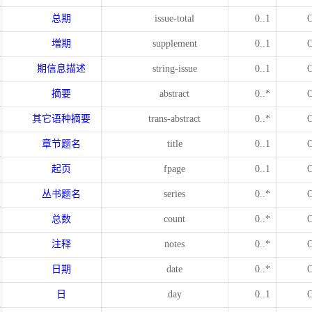
总期
issue-total
0..1
増期
supplement
0..1
期信息描述
string-issue
0..1
摘要
abstract
0..*
其它语种摘要
trans-abstract
0..*
章节题名
title
0..1
起页
fpage
0..1
丛书题名
series
0..*
总数
count
0..*
注释
notes
0..*
日期
date
0..*
日
day
0..1