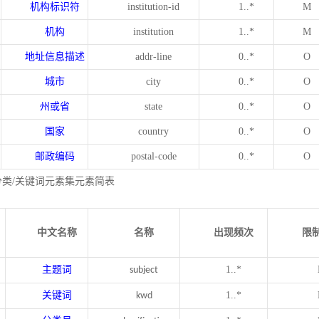
机构标识符
institution-id
1..*
M
机构
institution
1..*
M
地址信息描述
addr-line
0..*
O
城市
city
0..*
O
州或省
state
0..*
O
国家
country
0..*
O
邮政编码
postal-code
0..*
O
分类/关键词元素集元素简表
中文名称
名称
出现频次
限
主题词
1..*
subject
关键词
1..*
kwd