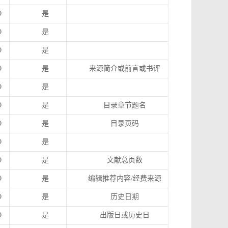
O
是
O
是
O
是
O
是
来源简介或前言或书评
O
是
O
是
目录章节题名
O
是
目录页码
O
是
O
是
文献总页数
O
是
编辑推荐内容
/
经费来源
O
是
历史日期
O
是
出版日或历史日