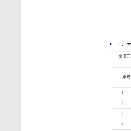
三、
来源元
序号
1
2
3
4