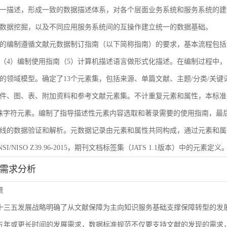
一描述，形成一致的数据描述体系，对各个层面业务系统和服务系统的建
数据挖掘，以及不同应用服务系统间的互操作建立统一的数据基础。
的编制遵循文献元数据制订指南（以下简称指南）的要求，基本流程包括
（4）编制使用指南（5）计算机描述语言做形式化描述。在编制过程中，
的领域模型。确定了13个元素集，包括来源、单篇文献、主题/分类/关键
件、图、表、附加资料和参考文献元素集。不计重复元素和属性，本标准共
殊字符元素。编制了指导描述性元素内容选取和著录需要的使用指南，最后
线的数据验证和解析。元数据记录由元素和属性共同构成，通过元素和属
I/NISO Z39.96-2015，期刊文档标签集（JATS 1.1版本）中的元素定义
能需求分析
景
L十三五发展战略明确了从文献保障为主向知识服务基础支撑保障转型的
来五年或更长时间的发展需求，数据标准规范不仅要支持文献的发现的需