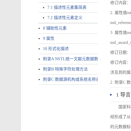
修订内容：1.
7.1 描述性元素集简表
2. 属性值inte
7.2 描述性元素定义
nstl_refer
8 辅助性元素
3. 属性值nstl
9 属性
nstl_award_
10 形式化描述
修订日期：2
附录A NSTL统一文献元数据数据唯一标识符规则
修订内容：1
附录B 特殊字符处理方法
涉及到的属性包括a
附录C 数据源机构或系统名称表
2. 附录C 
1 导言
国家科
经形成了从
的元数据标