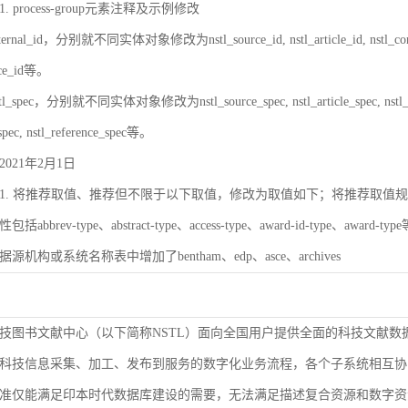
 process-group元素注释及示例修改
rnal_id，分别就不同实体对象修改为nstl_source_id, nstl_article_id, nstl_contrib_id,
ence_id等。
_spec，分别就不同实体对象修改为nstl_source_spec, nstl_article_spec, nstl_contrib_
spec, nstl_reference_spec等。
021年2月1日
. 将推荐取值、推荐但不限于以下取值，修改为取值如下；将推荐取值规则改为取值
bbrev-type、abstract-type、access-type、award-id-type、award-ty
数据源机构或系统名称表中增加了bentham、edp、asce、archives
技图书文献中心（以下简称NSTL）面向全国用户提供全面的科技文献数
科技信息采集、加工、发布到服务的数字化业务流程，各个子系统相互协
准仅能满足印本时代数据库建设的需要，无法满足描述复合资源和数字资