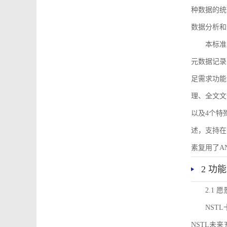
种数据的统
数据分析和
本标准
元数据记录
足需求功能
理、全文文
以及4个特
述，支持在
素复用了ANS
2 功
2.1 愿
NST
NSTL未