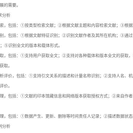
展的需要。
需求分析
索，包括：①按类型检索文献；②根据文献主题和内容检索文献；③根据
别，包括：①根据文献特征识别；②识别文献作者及其所在机构；③通过全球
献；⑤识别全文的版本和载体形式。
取，包括：①支持用户获取全文；②支持对各种载体和版本全文的获取，
获取。
析评价，包括：①支持引文关系的描述和计量名称识别；②支持人名、机
评价。
理，包括：①文献的印本馆藏信息和网络版本获取授权方式；②来自作者
理，包括：①数据产生、更新、删除等时间责任人记录；②描述数据状态
用例分析