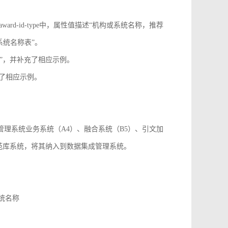
onf-id-type、award-id-type中，属性值描述“机构或系统名称，推荐
系统名称表”。
paper_id”，并补充了相应示例。
，并补充了相应示例。
成管理系统业务系统（A4）、融合系统（B5）、引文加
规范库系统，将其纳入到数据集成管理系统。
系统名称