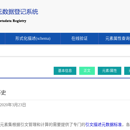
形式化描述(schema)
在线验证
元素属性查询
基本信息
正文
元素/属性
历史
020年3月23日
文献元素集根据引文管理和计算的需要提供了专门的
引文描述元数据标准
，各