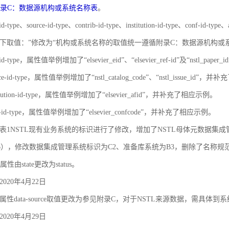
录C：数据源机构或系统名称表
。
id-type、source-id-type、contrib-id-type、institution-id-type、c
下取值：”修改为“机构或系统名称的取值统一遵循附录C：数据源机构或
-id-type，属性值举例增加了“elsevier_eid”、“elsevier_ref-id”及“nstl_
rce-id-type，属性值举例增加了“nstl_catalog_code”、“nstl_issue_id”
titution-id-type，属性值举例增加了“elsevier_afid”，并补充了相应示例。
nf-id-type，属性值举例增加了“elsevier_confcode”，并补充了相应示例。
对象之间的关联和约束
录A 表1NSTL现有业务系统的标识进行了修改，增加了NSTL母体元数据集
6），修改数据集成管理系统标识为C2、准备库系统为B3，删除了名称
属性由state更改为status。
020年4月22日
性data-source取值更改为参见附录C，对于NSTL来源数据，需具体到
020年4月29日