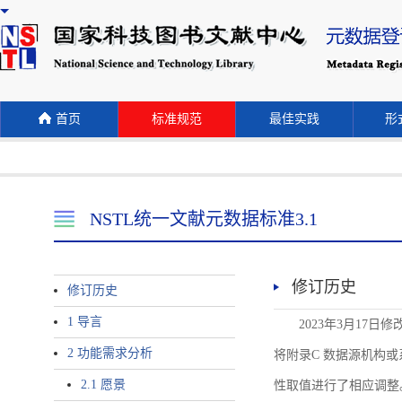
首页
标准规范
最佳实践
形式
NSTL统一文献元数据标准3.1
修订历史
修订历史
1 导言
2023年3月17日
2 功能需求分析
将附录C 数据源机构或系统名称
2.1 愿景
性取值进行了相应调整