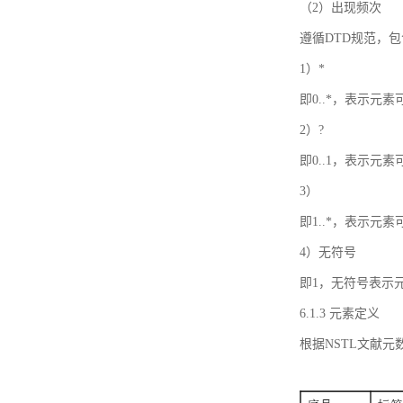
（2）出现频次
遵循DTD规范，
1）*
即0..*，表示元
2）?
即0..1，表示元
3）
即1..*，表示元
4）无符号
即1，无符号表示
6.1.3 元素定义
根据NSTL文献