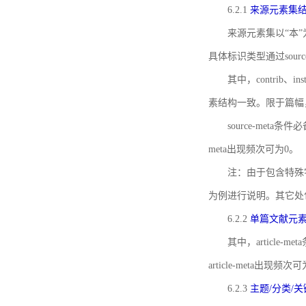
6.2.1
来源元素集
来源元素集以“本”
具体标识类型通过source
其中，contrib、
素结构一致。限于篇幅
source-meta条
meta出现频次可为0。
注：由于包含特殊字符s
为例进行说明。其它处
6.2.2
单篇文献元
其中，article-m
article-meta出现频次
6.2.3
主题/分类/