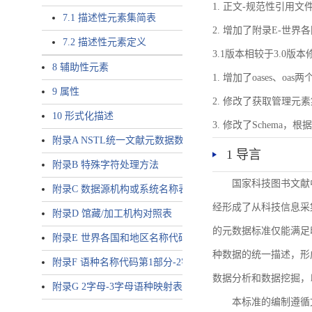
1. 正文-规范性引用文
7.1 描述性元素集简表
2. 增加了附录E-世
7.2 描述性元素定义
3.1版本相较于3.0版
8 辅助性元素
1. 增加了oases、oa
9 属性
2. 修改了获取管理元
10 形式化描述
3. 修改了Schem
附录A NSTL统一文献元数据数据唯一标识符规则
1 导言
附录B 特殊字符处理方法
国家科技图书文献
附录C 数据源机构或系统名称表
经形成了从科技信息采
附录D 馆藏/加工机构对照表
的元数据标准仅能满足
附录E 世界各国和地区名称代码-2字母代码（GB/T 2659-2000等
种数据的统一描述，形
附录F 语种名称代码第1部分-2字母代码（GB/T 4880.1-2005等同
数据分析和数据挖掘，
附录G 2字母-3字母语种映射表
本标准的编制遵循