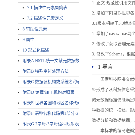
1. 正文-规范性引用文
7.1 描述性元素集简表
2. 增加了附录E-世
7.2 描述性元素定义
3.1版本相较于3.0版
8 辅助性元素
1. 增加了oases、oa
9 属性
2. 修改了获取管理元
10 形式化描述
3. 修改了Schem
附录A NSTL统一文献元数据数据唯一标识符规则
1 导言
附录B 特殊字符处理方法
国家科技图书文献
附录C 数据源机构或系统名称表
经形成了从科技信息采
附录D 馆藏/加工机构对照表
的元数据标准仅能满足
附录E 世界各国和地区名称代码-2字母代码（GB/T 2659-2000等
种数据的统一描述，形
附录F 语种名称代码第1部分-2字母代码（GB/T 4880.1-2005等同
数据分析和数据挖掘，
附录G 2字母-3字母语种映射表
本标准的编制遵循