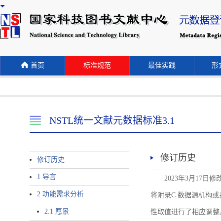
首页
标准规范
最佳实践
形式
NSTL统一文献元数据标准3.1
修订历史
修订历史
1 导言
2023年3月17日
2 功能需求分析
将附录C 数据源机构或系统名称
2.1 愿景
性取值进行了相应调整