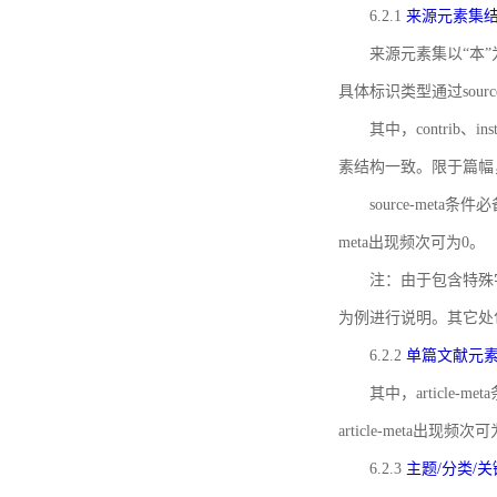
6.2.1
来源元素集
来源元素集以“本”
具体标识类型通过source
其中，contrib、
素结构一致。限于篇幅
source-meta条
meta出现频次可为0。
注：由于包含特殊字符s
为例进行说明。其它处
6.2.2
单篇文献元
其中，article-m
article-meta出现频次
6.2.3
主题/分类/