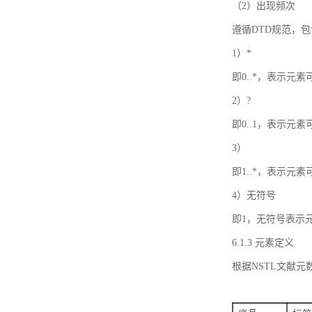
（2）出现频次
遵循DTD规范，
1）*
即0..*，表示元
2）?
即0..1，表示元
3）
即1..*，表示元
4）无符号
即1，无符号表示
6.1.3 元素定义
根据NSTL文献