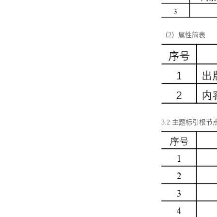
（2）属性简表
3.2 主题标引根节