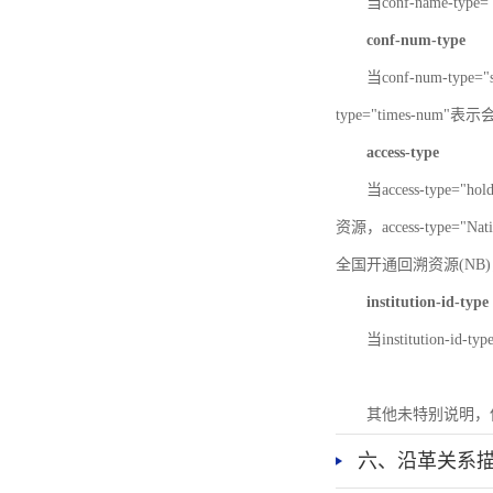
当conf-name-typ
conf-num-type
当conf-num-typ
type="times-num
access-type
当access-type="
资源，access-type="Nat
全国开通回溯资源(NB)，ac
institution-id-type
当institution-id
其他未特别说明，
六、沿革关系