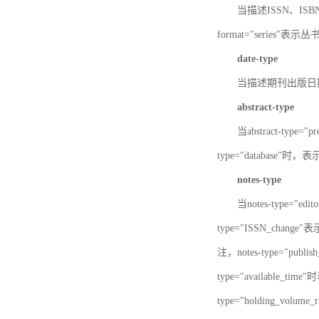
当描述ISSN、ISBN时，
format="series"表示丛
date-type
当描述期刊出版日期时，d
abstract-type
当abstract-type=
type="database"
notes-type
当notes-type="ed
type="ISSN_chang
注，notes-type="pu
type="available_
type="holding_v