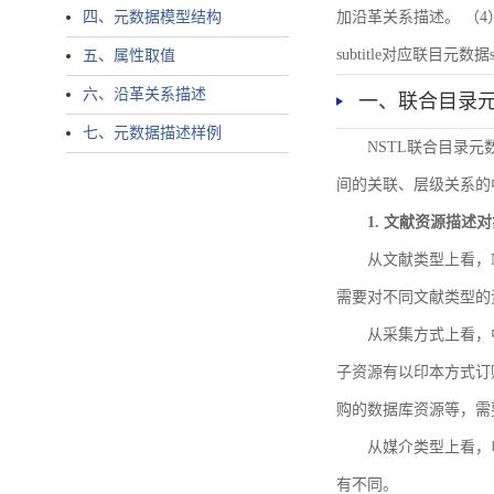
四、元数据模型结构
加沿革关系描述。 （4）说明：N
subtitle对应联目元数据sourc
五、属性取值
六、沿革关系描述
一、联合目录
七、元数据描述样例
NSTL联合目录
间的关联、层级关系的
1. 文献资源描述
从文献类型上看，
需要对不同文献类型的
从采集方式上看，
子资源有以印本方式订
购的数据库资源等，需
从媒介类型上看，电
有不同。