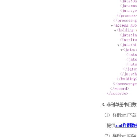
3. 非刊单册书目
（1）样例xml下载
提供
xml样例数
（2）样例xml内