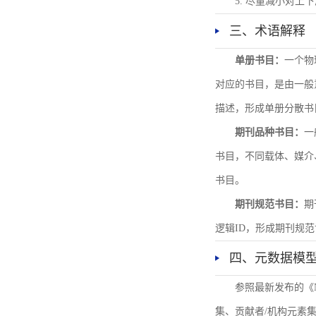
5. 尽量减小对
三、术语解释
单册书目：
一个物
对应的书目，是由一般
描述，形成单册分散书
期刊品种书目：
一
书目，不同载体、媒介
书目。
期刊规范书目：
期
逻辑ID，形成期刊规
四、元数据模
参照最新发布的《
集、贡献者/机构元素