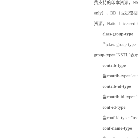
费支持的印本资源，NSTL-
only），BD（成员馆捆绑
资源，Nationl-licen
class-group-type
当class-group-
group-type="NST
contrib-type
当contrib-type="
contrib-id-type
当contrib-id-ty
conf-id-type
当conf-id-type=
conf-name-type