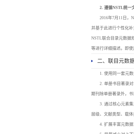
2. 遵循NSTL统
2016年7月11
并基于此进行个性化补
NSTL联合目录元数
等进行详细描述。即使
二、联目元数
1. 使用同一套
2. 单册书目著
期刊除单册著录外，书
3. 通过核心元
层级、文献类型、载体
4. 扩展丰富元