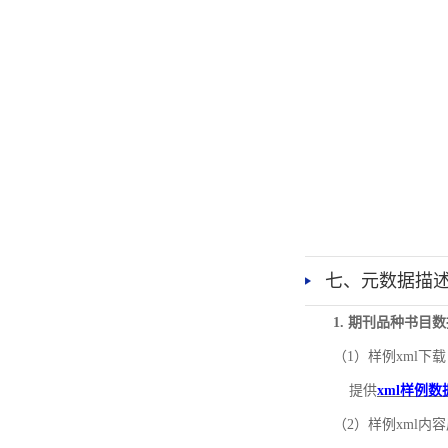
七、元数据描
1. 期刊品种书目
（1）样例xml下载
提供
xml样例数
（2）样例xml内