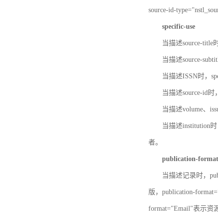
source-id-type="nst
specific-use
当描述source-title
当描述source-subti
当描述ISSN时，speci
当描述source-id
当描述volume、iss
当描述institution
者。
publication-forma
当描述记录时，publi
版，publication-fo
format="Email"表