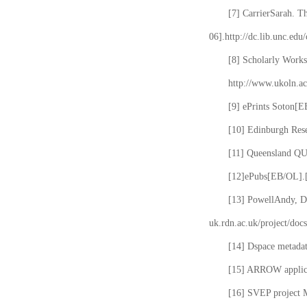
[7] CarrierSarah. T
06].http://dc.lib.unc.edu
[8] Scholarly Works
http://www.ukoln.ac
[9] ePrints Soton[E
[10] Edinburgh Rese
[11] Queensland QUT
[12]ePubs[EB/OL].[2
[13] PowellAndy, Da
uk.rdn.ac.uk/project/docs
[14] Dspace metada
[15] ARROW applicat
[16] SVEP project 