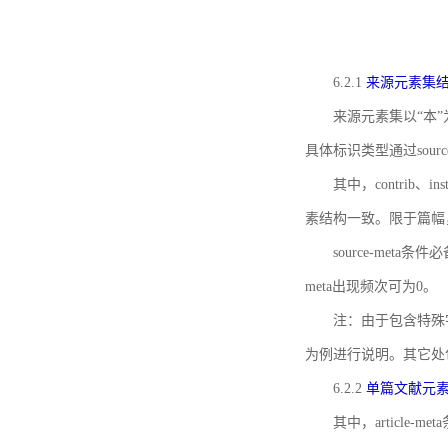
6.2.1
来源元素集
来源元素集以“本”
具体标识类型通过source
其中，contrib、
素结构一致。限于篇幅
source-meta条
meta出现频次可为0。
注：由于包含特殊字符s
为例进行说明。其它处
6.2.2
单篇文献元
其中，article-m