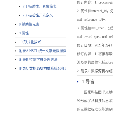
修订内容：1. proces
7.1 描述性元素集简表
2. 属性值internal_id，分别就
7.2 描述性元素定义
nstl_reference_id等。
8 辅助性元素
3. 属性值nstl_spec，分别就不同
9 属性
nstl_award_spec, nstl_
10 形式化描述
修订日期：2021年2月1
附录A NSTL统一文献元数据数据唯一标识符规则
修订内容：1. 将推荐取
附录B 特殊字符处理方法
涉及到的属性包括abbrev-typ
附录C 数据源机构或系统名称表
2. 附录C 数据源机构或系统
1 导言
国家科技图书文献
经形成了从科技信息采
的元数据标准仅能满足