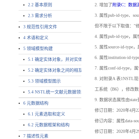
2.2 基本原则
2. 增加了
附录C：数据
3. 属性pub-id-type、so
2.3 需求分析
但不限于以下取值：”
3 规范性引用文件
4. 属性pub-id-type，
4 术语和定义
5. 属性source-id-ty
5 领域模型构建
6. 属性institution
5.1 确定实体对象，并对实体对象命名
7. 属性conf-id-ty
5.2 确定实体对象之间的相互关系，定义实体对象之间的
8. 对附录A 表1N
5.3 领域模型图示
工系统（B6），修改
5.4 NSTL统一文献元数据领域模型的验证
9. 数据状态属性由state
6 元数据结构
修订日期：2020年4月2
6.1 元素选取和定义
修订内容：属性data-
6.2 元数据框架和结构
修订日期：2020年4月2
7 描述性元素