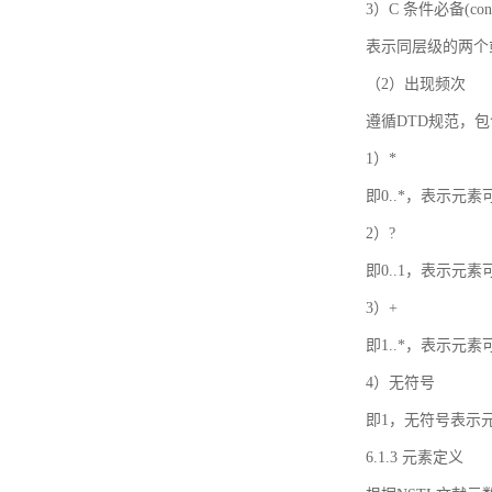
3）C 条件必备(condi
表示同层级的两个
（2）出现频次
遵循DTD规范，
1）*
即0..*，表示元
2）?
即0..1，表示元
3）+
即1..*，表示元
4）无符号
即1，无符号表示
6.1.3 元素定义