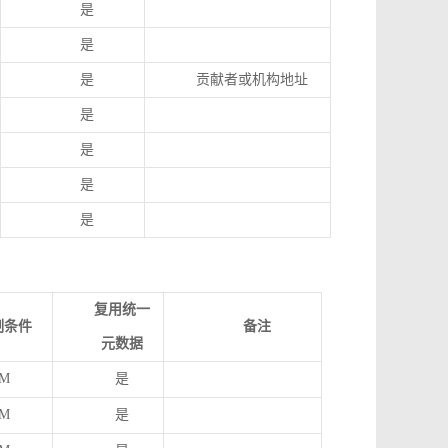
是
是
是
贡献者或机构地址
是
是
是
是
复用统一
制条件
备注
元数据
M
是
M
是