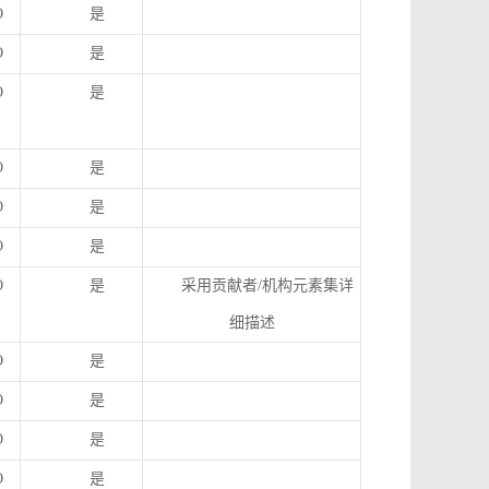
O
是
O
是
O
是
O
是
O
是
O
是
O
是
采用贡献者
/
机构元素集详
细描述
O
是
O
是
O
是
O
是