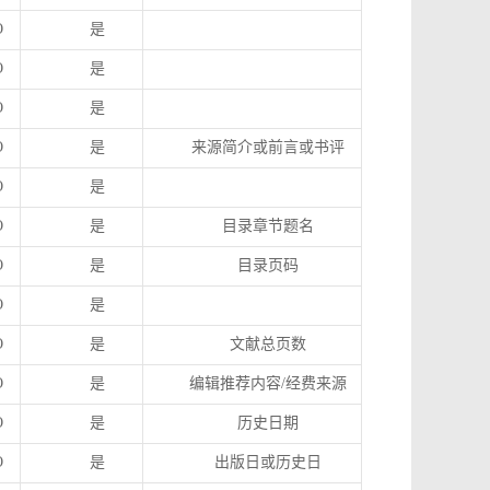
O
是
O
是
O
是
O
是
来源简介或前言或书评
O
是
O
是
目录章节题名
O
是
目录页码
O
是
O
是
文献总页数
O
是
编辑推荐内容
/
经费来源
O
是
历史日期
O
是
出版日或历史日