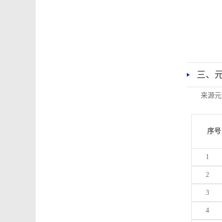
三、
来源元
序号
1
2
3
4