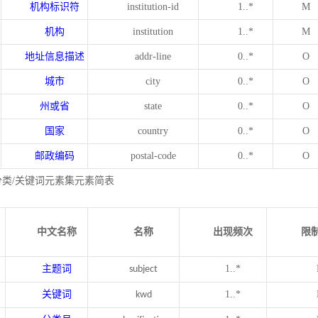
机构标识符
institution-id
1..*
M
机构
institution
1..*
M
地址信息描述
addr-line
0..*
O
城市
city
0..*
O
州或省
state
0..*
O
国家
country
0..*
O
邮政编码
postal-code
0..*
O
分类/关键词元素集元素简表
中文名称
名称
出现频次
限
主题词
1..*
subject
关键词
1..*
kwd