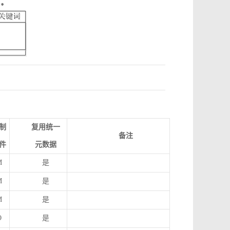
制
复用统一
备注
件
元数据
M
是
M
是
M
是
O
是