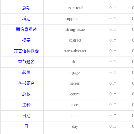
总期
issue-total
0..1
増期
supplement
0..1
期信息描述
string-issue
0..1
摘要
abstract
0..*
其它语种摘要
trans-abstract
0..*
章节题名
title
0..1
起页
fpage
0..1
丛书题名
series
0..*
总数
count
0..*
注释
notes
0..*
日期
date
0..*
日
day
0..1