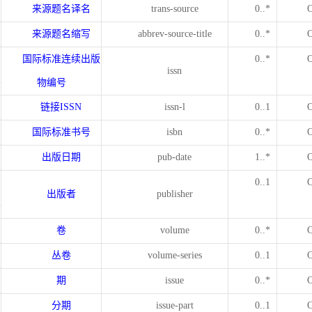
来源题名译名
trans-source
0..*
来源题名缩写
abbrev-source-title
0..*
国际标准连续出版
0..*
issn
物编号
链接
ISSN
issn-l
0..1
国际标准书号
isbn
0..*
出版日期
pub-date
1..*
0..1
出版者
publisher
卷
volume
0..*
丛卷
volume-series
0..1
期
issue
0..*
分期
issue-part
0..1