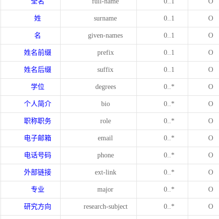
全名
full-name
0..1
O
姓
surname
0..1
O
名
given-names
0..1
O
姓名前缀
prefix
0..1
O
姓名后缀
suffix
0..1
O
学位
degrees
0..*
O
个人简介
bio
0..*
O
职称职务
role
0..*
O
电子邮箱
email
0..*
O
电话号码
phone
0..*
O
外部链接
ext-link
0..*
O
专业
major
0..*
O
研究方向
research-subject
0..*
O