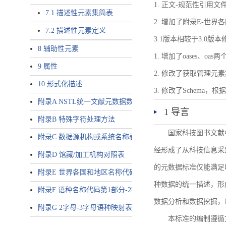
1. 正文-规范性引用文
7.1 描述性元素集简表
2. 增加了附录E-世
7.2 描述性元素定义
3.1版本相较于3.0版
8 辅助性元素
1. 增加了oases、oa
9 属性
2. 修改了获取管理元
10 形式化描述
3. 修改了Schem
附录A NSTL统一文献元数据数据唯一标识符规则
1 导言
附录B 特殊字符处理方法
国家科技图书文献
附录C 数据源机构或系统名称表
经形成了从科技信息采
附录D 馆藏/加工机构对照表
的元数据标准仅能满足
附录E 世界各国和地区名称代码-2字母代码（GB/T 2659-2000等
种数据的统一描述，形
附录F 语种名称代码第1部分-2字母代码（GB/T 4880.1-2005等同
数据分析和数据挖掘，
附录G 2字母-3字母语种映射表
本标准的编制遵循