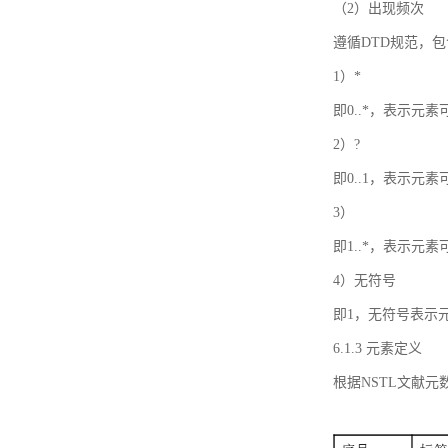
（2）出现频次
遵循DTD规范，
1）*
即0..*，表示元
2）?
即0..1，表示元
3）
即1..*，表示元
4）无符号
即1，无符号表示
6.1.3 元素定义
根据NSTL文献