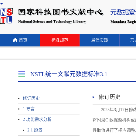
首页
标准规范
最佳实践
形式
NSTL统一文献元数据标准3.1
修订历史
修订历史
1 导言
2023年3月17日
2 功能需求分析
将附录C 数据源机构或系统名称
2.1 愿景
性取值进行了相应调整