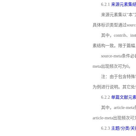
6.2.1
来源元素集
来源元素集以“本”
具体标识类型通过source
其中，contrib、
素结构一致。限于篇幅
source-meta条
meta出现频次可为0。
注：由于包含特殊字符s
为例进行说明。其它处
6.2.2
单篇文献元
其中，article-m
article-meta出现频次
6.2.3
主题/分类/