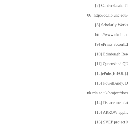
[7] CarrierSarah. T
06].http://dc.lib.unc.edu
[8] Scholarly Works
http://www.ukoln.ac
[9] ePrints Soton[E
[10] Edinburgh Rese
[11] Queensland QUT
[12]ePubs[EB/OL].[2
[13] PowellAndy, Da
uk.rdn.ac.uk/project/docs
[14] Dspace metada
[15] ARROW applicat
[16] SVEP project 