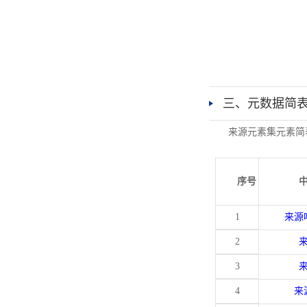
三、元数据简
来源元素集元素简
序号
1
来源
2
3
4
来