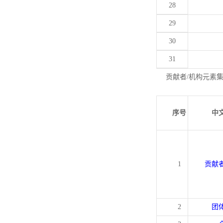
28
29
30
31
贡献者/机构元素
序号
中
1
贡献
2
团