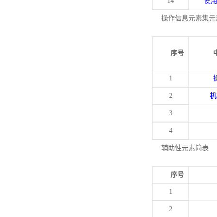
14
使
操作信息元素集元
序号
1
2
机
3
4
辅助性元素简表
序号
1
2