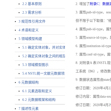
2.2 基本原则
2. 增加了
附录C：数据
3. 属性pub-id-type、so
2.3 需求分析
但不限于以下取值：”
3 规范性引用文件
4. 属性pub-id-type，
4 术语和定义
5. 属性source-id-ty
5 领域模型构建
6. 属性institution
5.1 确定实体对象，并对实体对象命名
7. 属性conf-id-ty
5.2 确定实体对象之间的相互关系，定义实体对象之间的
8. 对附录A 表1N
5.3 领域模型图示
工系统（B6），修改
5.4 NSTL统一文献元数据领域模型的验证
9. 数据状态属性由state
6 元数据结构
修订日期：2020年4月2
6.1 元素选取和定义
修订内容：属性data-
6.2 元数据框架和结构
修订日期：2020年4月2
7 描述性元素