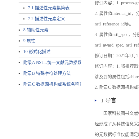
修订内容：1. proces
7.1 描述性元素集简表
2. 属性值internal_id，分别就
7.2 描述性元素定义
nstl_reference_id等。
8 辅助性元素
3. 属性值nstl_spec，分别就不同
9 属性
nstl_award_spec, nstl_
10 形式化描述
修订日期：2021年2月1
附录A NSTL统一文献元数据数据唯一标识符规则
修订内容：1. 将推荐取
附录B 特殊字符处理方法
涉及到的属性包括abbrev-typ
附录C 数据源机构或系统名称表
2. 附录C 数据源机构或系统
1 导言
国家科技图书文献
经形成了从科技信息采
的元数据标准仅能满足