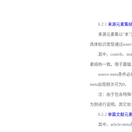
6.2.1
来源元素集
来源元素集以“本”
具体标识类型通过source
其中，contrib、
素结构一致。限于篇幅
source-meta条
meta出现频次可为0。
注：由于包含特殊字符s
为例进行说明。其它处
6.2.2
单篇文献元
其中，article-m