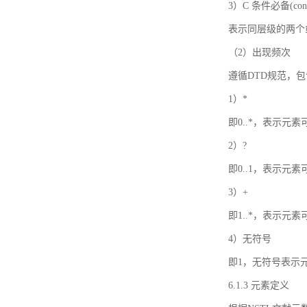
3）C 条件必备(condi
表示同层级的两个
（2）出现频次
遵循DTD规范，
1）*
即0..*，表示元
2）?
即0..1，表示元
3）+
即1..*，表示元
4）无符号
即1，无符号表示
6.1.3 元素定义