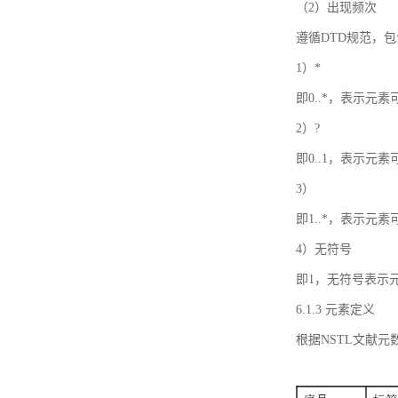
（2）出现频次
遵循DTD规范，
1）*
即0..*，表示元
2）?
即0..1，表示元
3）
即1..*，表示元
4）无符号
即1，无符号表示
6.1.3 元素定义
根据NSTL文献