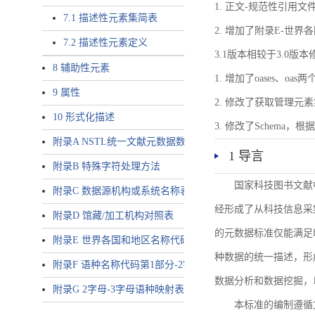
1. 正文-规范性引用文
7.1 描述性元素集简表
2. 增加了附录E-世
7.2 描述性元素定义
3.1版本相较于3.0版
8 辅助性元素
1. 增加了oases、oa
9 属性
2. 修改了获取管理元
10 形式化描述
3. 修改了Schem
附录A NSTL统一文献元数据数据唯一标识符规则
1 导言
附录B 特殊字符处理方法
国家科技图书文献
附录C 数据源机构或系统名称表
经形成了从科技信息采
附录D 馆藏/加工机构对照表
的元数据标准仅能满足
附录E 世界各国和地区名称代码-2字母代码（GB/T 2659-2000等
种数据的统一描述，形
附录F 语种名称代码第1部分-2字母代码（GB/T 4880.1-2005等同
数据分析和数据挖掘，
附录G 2字母-3字母语种映射表
本标准的编制遵循