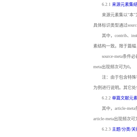
6.2.1
来源元素集
来源元素集以“本”
具体标识类型通过source
其中，contrib、
素结构一致。限于篇幅
source-meta条
meta出现频次可为0。
注：由于包含特殊字符s
为例进行说明。其它处
6.2.2
单篇文献元
其中，article-m
article-meta出现频次
6.2.3
主题/分类/