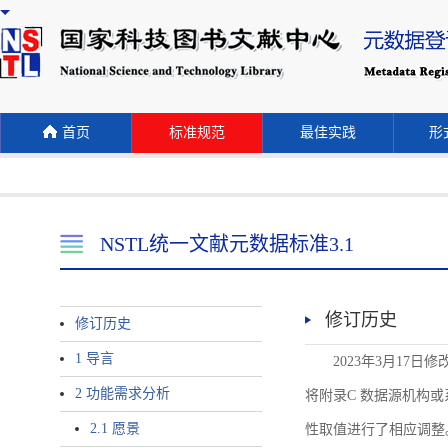
首页
标准规范
最佳实践
形式
NSTL统一文献元数据标准3.1
修订历史
修订历史
1 导言
2023年3月17日
2 功能需求分析
将附录C 数据源机构或系统名称
2.1 愿景
性取值进行了相应调整