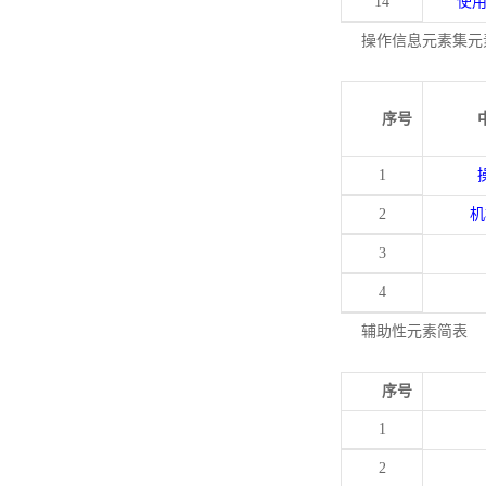
14
使
操作信息元素集元
序号
1
2
机
3
4
辅助性元素简表
序号
1
2