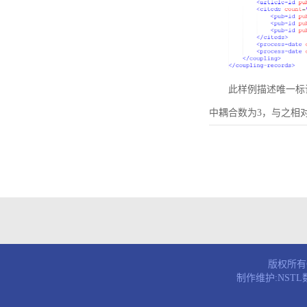
此样例描述唯一标识符为B
中耦合数为3，与之相
版权所有© 
制作维护:NST