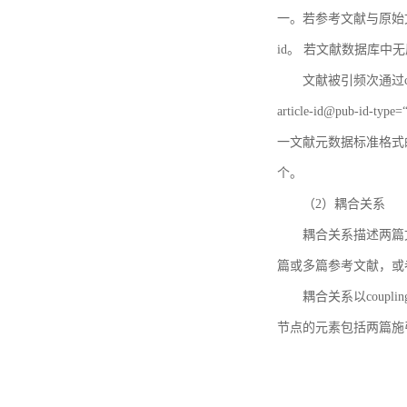
一。若参考文献与原始文献
id。 若文献数据库中
文献被引频次通过c
article-id@pub-id
一文献元数据标准格式
个。
（2）耦合关系
耦合关系描述两篇
篇或多篇参考文献，或
耦合关系以coupl
节点的元素包括两篇施