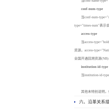
当conf-name-typ
conf-num-type
当conf-num-typ
type="times-num
access-type
当access-type="
资源，access-type="Nat
全国开通回溯资源(NB)，ac
institution-id-type
当institution-id
其他未特别说明，
六、沿革关系