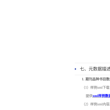
七、元数据描
1. 期刊品种书目
（1）样例xml下载
提供
xml样例数
（2）样例xml内