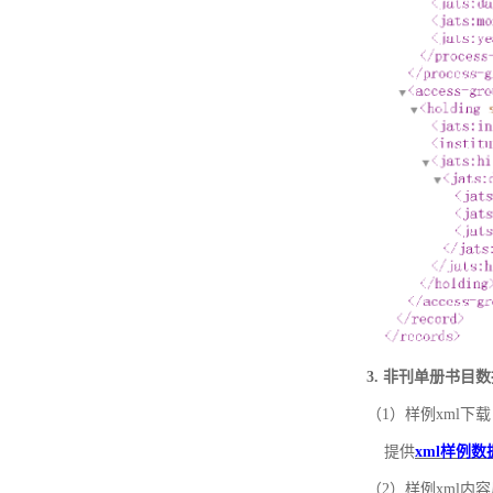
3. 非刊单册书目
（1）样例xml下载
提供
xml样例数
（2）样例xml内