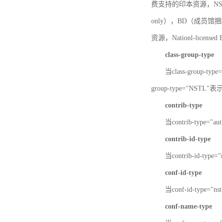
费支持的印本资源，NSTL-
only），BD（成员馆捆绑
资源，Nationl-licen
class-group-type
当class-group-
group-type="NST
contrib-type
当contrib-type="
contrib-id-type
当contrib-id-ty
conf-id-type
当conf-id-type=
conf-name-type