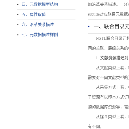
四、元数据模型结构
加沿革关系描述。 （4）说明：N
subtitle对应联目元数据sourc
五、属性取值
六、沿革关系描述
一、联合目录
七、元数据描述样例
NSTL联合目录
间的关联、层级关系的
1. 文献资源描述
从文献类型上看，
需要对不同文献类型的
从采集方式上看，
子资源有以印本方式订
购的数据库资源等，需
从媒介类型上看，电
有不同。