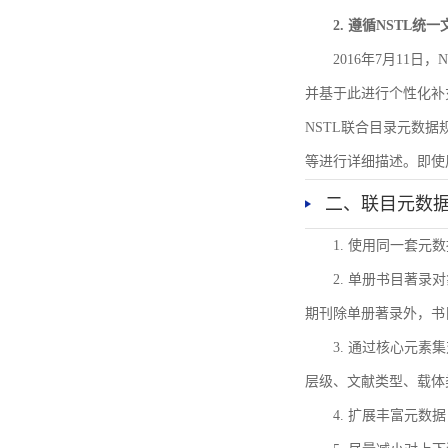
2. 遵循NSTL统
2016年7月11
并基于此进行个性化补
NSTL联合目录元数
等进行详细描述。即使
二、联目元数
1. 使用同一套
2. 单册书目著
期刊除单册著录外，书
3. 通过核心元
层级、文献类型、载体
4. 扩展丰富元