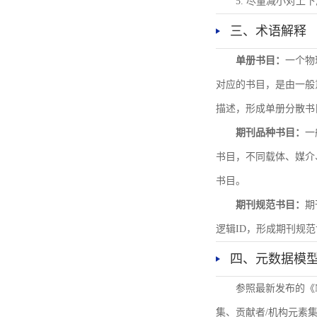
5. 尽量减小对
三、术语解释
单册书目：
一个物
对应的书目，是由一般
描述，形成单册分散书
期刊品种书目：
一
书目，不同载体、媒介
书目。
期刊规范书目：
期
逻辑ID，形成期刊规
四、元数据模
参照最新发布的《
集、贡献者/机构元素