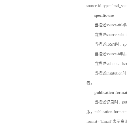
source-id-type="nst
specific-use
当描述source-title
当描述source-subti
当描述ISSN时，speci
当描述source-id
当描述volume、iss
当描述institution
者。
publication-forma
当描述记录时，publi
版，publication-fo
format="Email"表