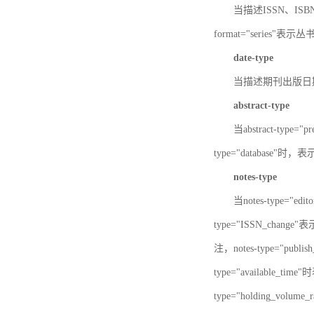
当描述ISSN、ISBN时，
format="series"表示丛
date-type
当描述期刊出版日期时，d
abstract-type
当abstract-type=
type="database"
notes-type
当notes-type="ed
type="ISSN_chang
注，notes-type="pu
type="available_
type="holding_v