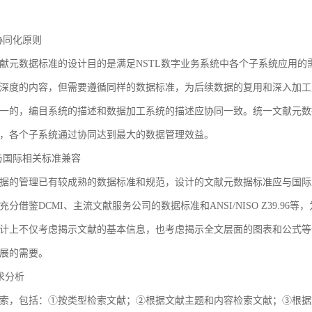
3 协同化原则
献元数据标准的设计目的是满足NSTL数字业务系统中各个子系统应用
深度的内容，但需要遵循同样的数据标准，为后续数据的复用和深入加工
一的，编目系统的描述和数据加工系统的描述应协同一致。统一文献元数
，各个子系统通过协同达到最大的数据管理效益。
4 与国际相关标准兼容
据的管理已有较成熟的数据标准和规范，设计的文献元数据标准应与国际
充分借鉴DCMI、主流文献服务公司的数据标准和ANSI/NISO Z39.
计上不仅考虑揭示文献的基本信息，也考虑揭示全文层面的图表和公式等
展的需要。
需求分析
索，包括：①按类型检索文献；②根据文献主题和内容检索文献；③根据