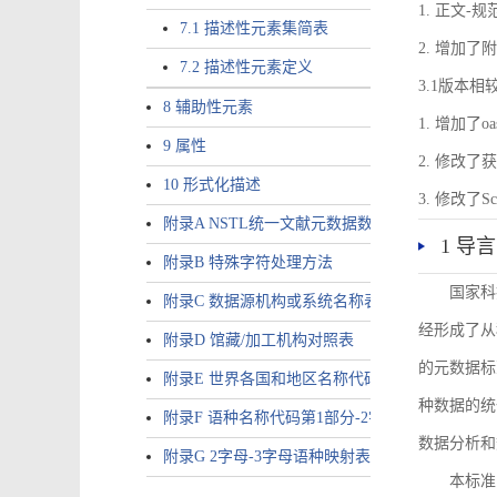
1. 正文-
7.1 描述性元素集简表
2. 增加
7.2 描述性元素定义
3.1版本相
8 辅助性元素
1. 增加了o
9 属性
2. 修改
10 形式化描述
3. 修改
附录A NSTL统一文献元数据数据唯一标识符规则
1 导言
附录B 特殊字符处理方法
国家科
附录C 数据源机构或系统名称表
经形成了从
附录D 馆藏/加工机构对照表
的元数据标
附录E 世界各国和地区名称代码-2字母代码（GB/T 265
种数据的统
附录F 语种名称代码第1部分-2字母代码（GB/T 4880.
数据分析和
附录G 2字母-3字母语种映射表
本标准