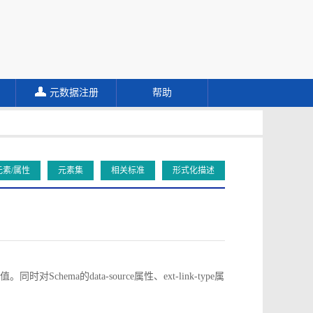
元数据注册
帮助
元素/属性
元素集
相关标准
形式化描述
对Schema的data-source属性、ext-link-type属