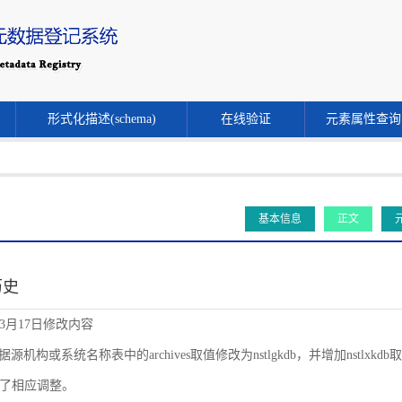
形式化描述(schema)
在线验证
元素属性查询
基本信息
正文
历史
年3月17日修改内容
源机构或系统名称表中的archives取值修改为nstlgkdb，并增加nstlxkdb取值。同时
了相应调整。