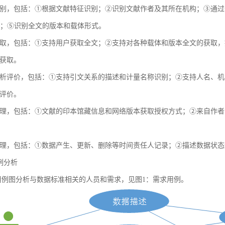
别，包括：①根据文献特征识别；②识别文献作者及其所在机构；③通过全球
献；⑤识别全文的版本和载体形式。
取，包括：①支持用户获取全文；②支持对各种载体和版本全文的获取，
获取。
析评价，包括：①支持引文关系的描述和计量名称识别；②支持人名、机
评价。
理，包括：①文献的印本馆藏信息和网络版本获取授权方式；②来自作者
理，包括：①数据产生、更新、删除等时间责任人记录；②描述数据状态
用例分析
例图分析与数据标准相关的人员和需求，见图1：需求用例。