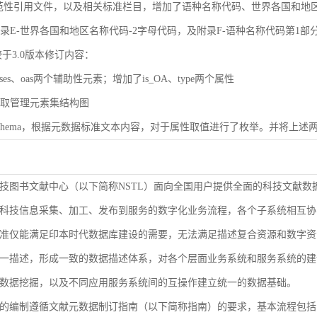
规范性引用文件，以及相关标准栏目，增加了语种名称代码、世界各国和地区名称代码（
了附录E-世界各国和地区名称代码-2字母代码，及附录F-语种名称代码第1部
较于3.0版本修订内容：
ases、oas两个辅助性元素；增加了is_OA、type两个属性
了获取管理元素集结构图
了Schema，根据元数据标准文本内容，对于属性取值进行了枚举。并将上述两
技图书文献中心（以下简称NSTL）面向全国用户提供全面的科技文献数
科技信息采集、加工、发布到服务的数字化业务流程，各个子系统相互协
准仅能满足印本时代数据库建设的需要，无法满足描述复合资源和数字资
9-2000等同ISO 3166-1）
一描述，形成一致的数据描述体系，对各个层面业务系统和服务系统的建
1-2005等同ISO 639-1）
数据挖掘，以及不同应用服务系统间的互操作建立统一的数据基础。
的编制遵循文献元数据制订指南（以下简称指南）的要求，基本流程包括