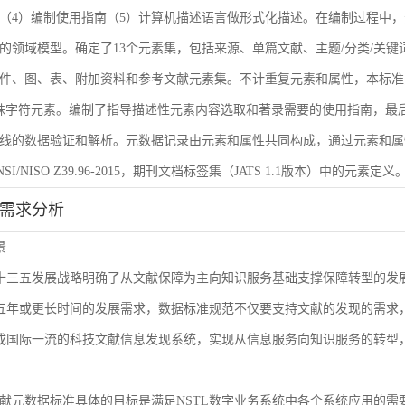
（4）编制使用指南（5）计算机描述语言做形式化描述。在编制过程中，
的领域模型。确定了13个元素集，包括来源、单篇文献、主题/分类/关键
件、图、表、附加资料和参考文献元素集。不计重复元素和属性，本标准共
殊字符元素。编制了指导描述性元素内容选取和著录需要的使用指南，最后
线的数据验证和解析。元数据记录由元素和属性共同构成，通过元素和属
I/NISO Z39.96-2015，期刊文档标签集（JATS 1.1版本）中的元素定义
能需求分析
景
L十三五发展战略明确了从文献保障为主向知识服务基础支撑保障转型的
来五年或更长时间的发展需求，数据标准规范不仅要支持文献的发现的需
建成国际一流的科技文献信息发现系统，实现从信息服务向知识服务的转型
献元数据标准具体的目标是满足NSTL数字业务系统中各个系统应用的需