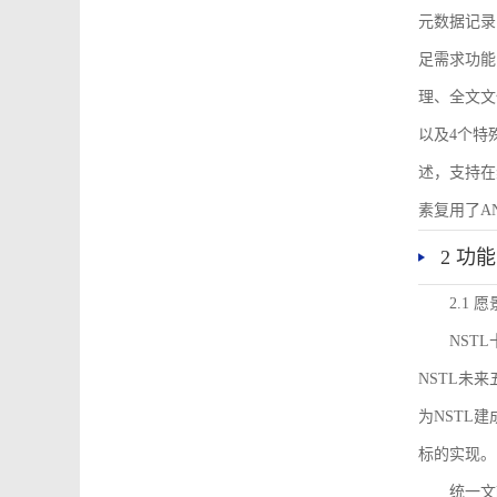
元数据记录
足需求功能
理、全文文
以及4个特
述，支持在
素复用了ANS
2 功
2.1 愿
NST
NSTL未
为NSTL
标的实现。
统一文