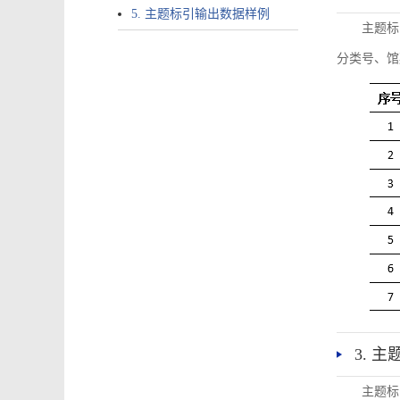
5. 主题标引输出数据样例
主题标
分类号、馆
3. 
主题标