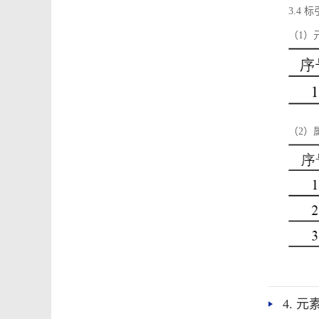
3.4
（1）
（2）
4. 