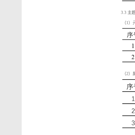
3.3 主
（1）
（2）