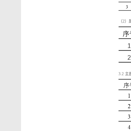
（2）
3.2