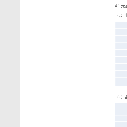
4.1 
（1）
（2）