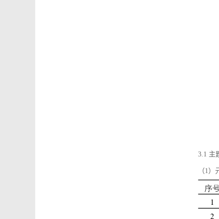
3.1
（1）